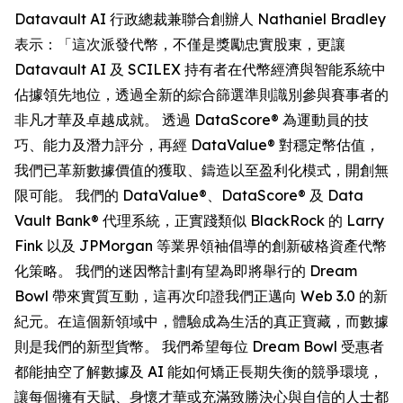
Datavault AI 行政總裁兼聯合創辦人 Nathaniel Bradley
表示：「這次派發代幣，不僅是獎勵忠實股東，更讓
Datavault AI 及 SCILEX 持有者在代幣經濟與智能系統中
佔據領先地位，透過全新的綜合篩選準則識別參與賽事者的
非凡才華及卓越成就。 透過 DataScore® 為運動員的技
巧、能力及潛力評分，再經 DataValue® 對穩定幣估值，
我們已革新數據價值的獲取、鑄造以至盈利化模式，開創無
限可能。 我們的 DataValue®、DataScore® 及 Data
Vault Bank® 代理系統，正實踐類似 BlackRock 的 Larry
Fink 以及 JPMorgan 等業界領袖倡導的創新破格資產代幣
化策略。 我們的迷因幣計劃有望為即將舉行的 Dream
Bowl 帶來實質互動，這再次印證我們正邁向 Web 3.0 的新
紀元。在這個新領域中，體驗成為生活的真正寶藏，而數據
則是我們的新型貨幣。 我們希望每位 Dream Bowl 受惠者
都能抽空了解數據及 AI 能如何矯正長期失衡的競爭環境，
讓每個擁有天賦、身懷才華或充滿致勝決心與自信的人士都