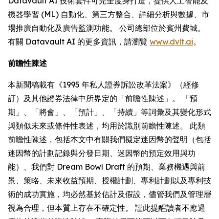
Datavault AI 技術套件可完全度身打造，提供人工智能及
機器學習 (ML) 自動化、第三方整合、詳細分析與數據、市
場推廣自動化及廣告監測功能。 公司總部位於賓州費城。
有關 Datavault AI 的更多資訊，請瀏覽
www.dvlt.ai
。
前瞻性陳述
本新聞稿載有《1995 年私人證券訴訟改革法案》（經修
訂）及其他證券法律中所界定的「前瞻性陳述」。 「預
期」、「將會」、「預計」、「持續」等詞彙及其變化形式
與類似未來或條件性表述，均用於識別前瞻性陳述。 此類
前瞻性陳述，包括本文中有關我們擬定迷因幣的聲明（包括
迷因幣的計劃記錄與分發日期、迷因幣的預定效用與功
能）、我們對 Dream Bowl Draft 的預期、業務機遇與前
景、策略、未來收益預期、授權計劃、專利計劃以及專利技
術的成功實施，均必然基於估計及假設，儘管我們及管理層
視為合理，但本質上存在不確定性。 謹此提醒讀者不應過