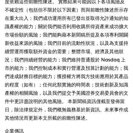
度依賴這些前瞻性陳述。 實際結果可能因以下各項風險及
不確定性（包括但不限於以下因素）而與前瞻性陳述所示存
在重大出入：我們成功運用所有已發出並取得允許通知的知
識產權的能力；關於我們能否利用收購所得資產來成功擴大
市場份額的風險；我們能夠藉本新聞稿所提及各項專利開闢
新收益來源的風險；我們目前的流動性狀況，以及為支援持
續營運而獲取額外資金的需要；整體市場、經濟及其他狀
況；我們持續經營的能力；我們維持普通股於 Nasdaq 上
市的能力；我們控制成本和實行營運及預算計劃的能力；我
們達成財務目標的能力；獲授權方將我方技術應用於其產品
的程度（如有）；任何此類實施的時間表；技術創新及知識
產權的相關風險，以及我們提交予美國證券交易委員會的文
件中更詳盡說明的其他風險。 本新聞稿資訊僅截至發佈當
日，除法律規定外，我們概無義務基於新資訊、未來事件或
其他情況而更新本文所載的前瞻性陳述。
企業傳訊