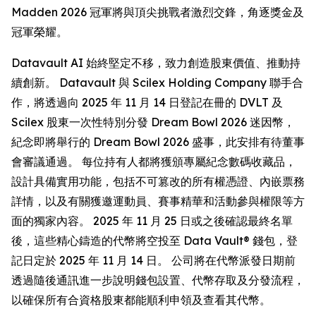
Madden 2026 冠軍將與頂尖挑戰者激烈交鋒，角逐獎金及
冠軍榮耀。
Datavault AI 始終堅定不移，致力創造股東價值、推動持
續創新。 Datavault 與 Scilex Holding Company 聯手合
作，將透過向 2025 年 11 月 14 日登記在冊的 DVLT 及
Scilex 股東一次性特別分發 Dream Bowl 2026 迷因幣，
紀念即將舉行的 Dream Bowl 2026 盛事，此安排有待董事
會審議通過。 每位持有人都將獲頒專屬紀念數碼收藏品，
設計具備實用功能，包括不可篡改的所有權憑證、內嵌票務
詳情，以及有關獲邀運動員、賽事精華和活動參與權限等方
面的獨家內容。 2025 年 11 月 25 日或之後確認最終名單
後，這些精心鑄造的代幣將空投至 Data Vault® 錢包，登
記日定於 2025 年 11 月 14 日。 公司將在代幣派發日期前
透過隨後通訊進一步說明錢包設置、代幣存取及分發流程，
以確保所有合資格股東都能順利申領及查看其代幣。