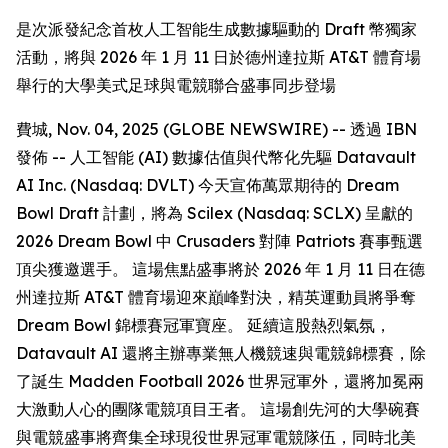
是次派發紀念首枚人工智能生成數據驅動的 Draft 幣獨家
活動，將與 2026 年 1 月 11 日於德州達拉斯 AT&T 體育場
舉行的大學美式足球與電競聯合盛事同步登場
費城, Nov. 04, 2025 (GLOBE NEWSWIRE) -- 透過 IBN
發佈 -- 人工智能 (AI) 數據估值與代幣化先驅 Datavault
AI Inc. (Nasdaq: DVLT) 今天宣佈萬眾期待的 Dream
Bowl Draft 計劃，將為 Scilex (Nasdaq: SCLX) 呈獻的
2026 Dream Bowl 中 Crusaders 對陣 Patriots 賽事甄選
頂尖獲邀選手。 這場焦點盛事將於 2026 年 1 月 11 日在德
州達拉斯 AT&T 體育場迎來巔峰對決，精英運動員將爭奪
Dream Bowl 錦標賽冠軍寶座。 延續這股熱烈氣氛，
Datavault AI 還將主辦專業無人機競速與電競錦標賽，除
了誕生 Madden Football 2026 世界冠軍外，還將加冕兩
大激動人心的團隊電競項目王者。 這場創先河的大學碗賽
與電競盛事將齊集全球現役世界冠軍電競隊伍，同時北美