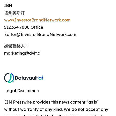
IBN
德州奧斯汀
www.InvestorBrandNetwork.com
512.354.7000 Office
Editor@InvestorBrandNetwork.com
媒體聯絡人：
marketing@dvlt.ai
Legal Disclaimer:
EIN Presswire provides this news content "as is"
without warranty of any kind. We do not accept any